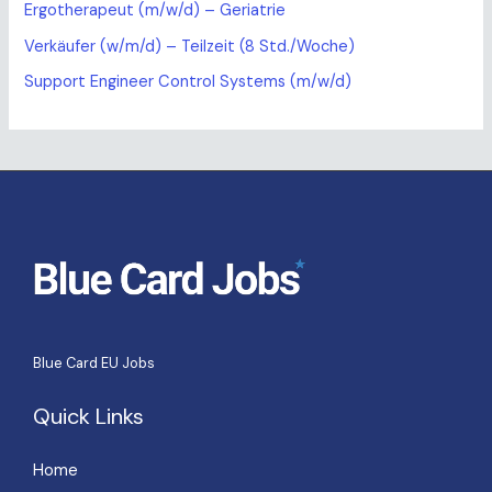
Ergotherapeut (m/w/d) – Geriatrie
Verkäufer (w/m/d) – Teilzeit (8 Std./Woche)
Support Engineer Control Systems (m/w/d)
Blue Card EU Jobs
Quick Links
Home