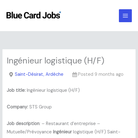
Skip
to
content
Ingénieur logistique (H/F)
Saint-Désirat, Ardèche
Posted 9 months ago
Job title:
Ingénieur logistique (H/F)
Company:
STS Group
Job description
: – Restaurant d’entreprise –
Mutuelle/Prévoyance
Ingénieur
logistique (H/F) Saint-