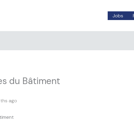
Jobs
es du Bâtiment
ths ago
timent