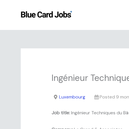
Skip
to
content
Ingénieur Techniqu
Luxembourg
Posted 9 mon
Job title:
Ingénieur Techniques du Bâ