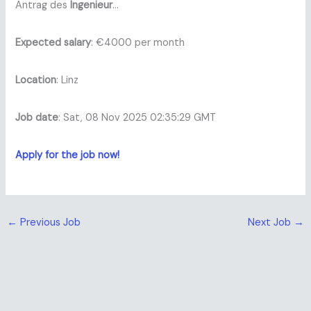
Antrag des
Ingenieur
…
Expected salary
: €4000 per month
Location
: Linz
Job date
: Sat, 08 Nov 2025 02:35:29 GMT
Apply for the job now!
←
Previous Job
Next Job
→