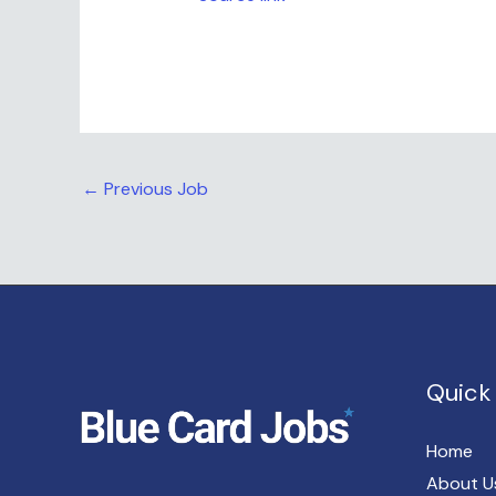
←
Previous Job
Quick 
Home
About U