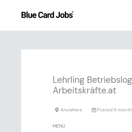
Skip
to
content
Lehrling Betriebslo
Arbeitskräfte.at
Anywhere
Posted 6 month
MENÜ