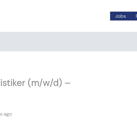
Jobs
gistiker (m/w/d) –
s ago