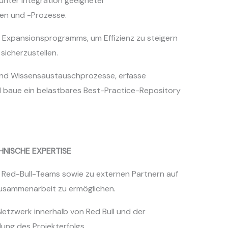
ter Integration geeigneter
en und -Prozesse.
 Expansionsprogramms, um Effizienz zu steigern
sicherzustellen.
nd Wissensaustauschprozesse, erfasse
nd baue ein belastbares Best-Practice-Repository
NISCHE EXPERTISE
 Red-Bull-Teams sowie zu externen Partnern auf
Zusammenarbeit zu ermöglichen.
 Netzwerk innerhalb von Red Bull und der
lung des Projekterfolgs.