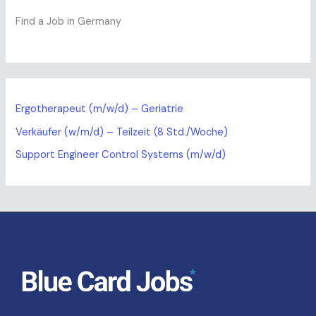
Find a Job in Germany
Ergotherapeut (m/w/d) – Geriatrie
Verkäufer (w/m/d) – Teilzeit (8 Std./Woche)
Support Engineer Control Systems (m/w/d)