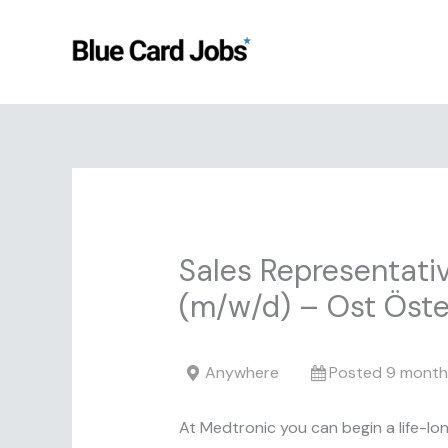
Skip
to
content
Sales Representati
(m/w/d) – Ost Öste
Anywhere
Posted 9 month
At Medtronic you can begin a life-lon