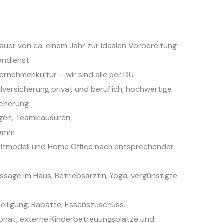
auer von ca. einem Jahr zur idealen Vorbereitung
endienst
ernehmenkultur – wir sind alle per DU
lversicherung privat und beruflich, hochwertige
icherung
gen, Teamklausuren,
ramm
tszeitmodell und Home Office nach entsprechender
age im Haus, Betriebsärztin, Yoga, vergünstigte
teiligung, Rabatte, Essenszuschuss
monat, externe Kinderbetreuungsplätze und