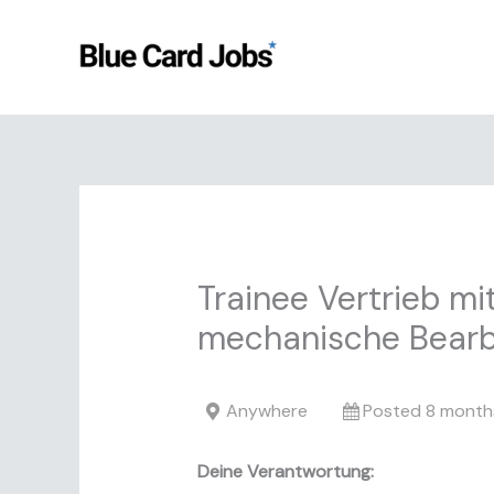
Skip
to
content
Trainee Vertrieb m
mechanische Bearb
Anywhere
Posted 8 month
Deine Verantwortung: