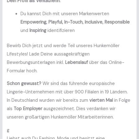
Dein Profil als Verkäuferin:
Du kannst Dich mit unseren Markenwerten
Empowering, Playful, In-Touch, Inclusive, Responsible
und
Inspiring
identifizieren
Bewirb Dich jetzt und werde Teil unseres Hunkemöller
Lifestyles! Lade Deine aussagekräftigen
Bewerbungsunterlagen inkl.
Lebenslauf
über das Online-
Formular hoch.
Schon gewusst?
Wir sind das führende europäische
Lingerie-Unternehmen mit über 900 Filialen in 19 Ländern.
In Deutschland wurden wir bereits zum
vierten Mal
in Folge
als
Top Employer
ausgezeichnet. Dies verdanken wir
unseren großartigen Hunkemöller Mitarbeiterinnen.
g
Liebst auch Du Fashion, Mode und besitzt eine