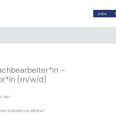
Jobs
chbearbeiter*in –
or*in (m/w/d)
s ago
eren Standort in Wolfurt