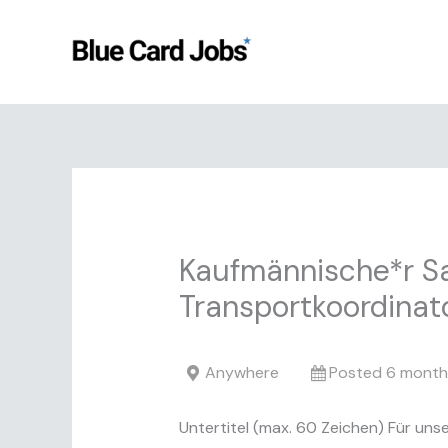
Skip
to
content
Kaufmännische*r Sa
Transportkoordinat
Anywhere
Posted 6 month
Untertitel (max. 60 Zeichen) Für uns